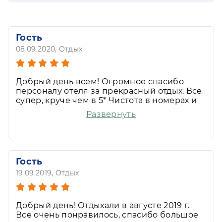
Гость
08.09.2020
, Отдых
Добрый день всем! Огромное спасибо
персоналу отеля за прекрасный отдых. Все
супер, круче чем в 5* Чистота в номерах и
холлах отеля горничных почти не видно.
Развернуть
Как будто уборка делается сама собой. Два
зала ресторана, один для семей с
маленькими детьми другой для взрослых.
Самое приятное было, когда ребенку
принесли халат и тапочки, как у взрослых.
Гость
Все ориентировано на то чтобы деткам не
19.09.2019
, Отдых
было скучно и соответственно родители
могли расслабится и получить
удовольствие от отдыха. Прекрасен парк
отеля. В самую жару там прохладно,
Добрый день! Отдыхали в августе 2019 г.
Бассейн и Аквапарк, анимация все на
Все очень понравилось, спасибо большое