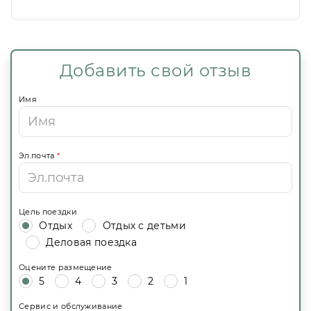
очень понравилось, несмотря на номера и
отсутствие фанов в них, номера чистые и
уютные, только небольшие. Хочется
вернуться сюда ещн
Добавить свой отзыв
Имя
Эл.почта
*
Цель поездки
Отдых
Отдых с детьми
Деловая поездка
Оцените размещение
5
4
3
2
1
Сервис и обслуживание