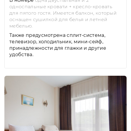
В номере
одна двуспальная
и
2
односпальные кровати + кресло-кровать
для пятого гостя. Имеется балкон, который
оснащен сушилкой для белья и летней
мебелью.
Также предусмотрена сплит-система,
телевизор, холодильник, мини-сейф,
принадлежности для глажки и другие
удобства.