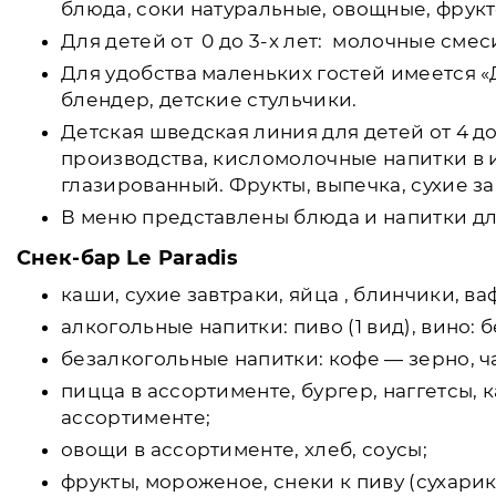
блюда, соки натуральные, овощные, фрук
Для детей от 0 до 3-х лет: молочные сме
Для удобства маленьких гостей имеется «
блендер, детские стульчики.
Детская шведская линия для детей от 4 д
производства, кисломолочные напитки в 
глазированный. Фрукты, выпечка, сухие з
В меню представлены блюда и напитки для 
Снек-бар Lе Paradis
каши, сухие завтраки, яйца , блинчики, в
алкогольные напитки: пиво (1 вид), вино: 
безалкогольные напитки: кофе — зерно, ча
пицца в ассортименте, бургер, наггетсы,
ассортименте;
овощи в ассортименте, хлеб, соусы;
фрукты, мороженое, снеки к пиву (сухарик