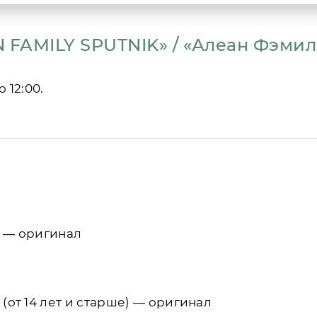
N FAMILY SPUTNIK» / «Алеан Фэми
 12:00.
 — оригинал
от 14 лет и старше) — оригинал