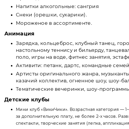
Напитки алкогольные: сангрия
Снеки (орешки, сухарики).
Мороженое в ассортименте.
Анимация
Зарядка, кольцеброс, клубный танец, гор
настольному теннису и бильярду, танцева
поло, игры на воде, фитнес занятия, эста
Активити: петанк, дартс, командные семе
Артисты оригинального жанра, музыканты 
казачий коллектив, огненное шоу, шоу-ба
Тематические вечеринки, шоу-программы,
Детские клубы
Мини клуб «ВикиЧики». Возрастная категория — 
за дополнительную плату, не более 2-х часов. Р
спектакли, творческие занятия (лепка, аппликаци