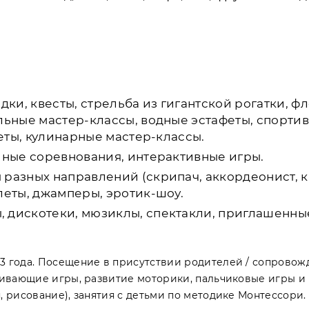
одки, квесты, стрельба из гигантской рогатки, 
льные мастер-классы, водные эстафеты, спорти
феты, кулинарные мастер-классы.
йные соревнования, интерактивные игры.
разных направлений (скрипач, аккордеонист, к
леты, джамперы, эротик-шоу.
 дискотеки, мюзиклы, спектакли, приглашенны
1–3 года. Посещение в присутствии родителей / сопров
азвивающие игры, развитие моторики, пальчиковые игры и
я, рисование), занятия с детьми по методике Монтессори.