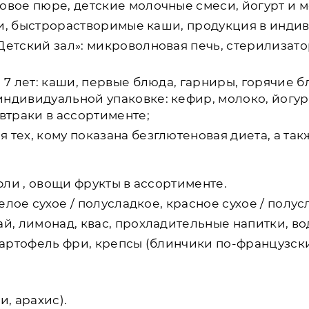
товое пюре, детские молочные смеси, йогурт и 
си, быстрорастворимые каши, продукция в инди
Детский зал»: микроволновая печь, стерилизато
о 7 лет: каши, первые блюда, гарниры, горячие 
индивидуальной упаковке: кефир, молоко, йогур
автраки в ассортименте;
тех, кому показана безглютеновая диета, а так
афли , овощи фрукты в ассортименте.
белое сухое / полусладкое, красное сухое / полус
й, лимонад, квас, прохладительные напитки, во
 картофель фри, крепсы (блинчики по-французски
и, арахис).