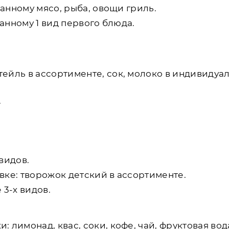
занному мясо, рыба, овощи гриль.
занному 1 вид первого блюда.
ейль в ассортименте, сок, молоко в индивидуа
.
 видов.
вке: творожок детский в ассортименте.
 3-х видов.
лимонад, квас, соки, кофе, чай, фруктовая вод