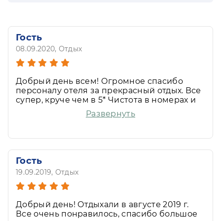
Гость
08.09.2020
, Отдых
Добрый день всем! Огромное спасибо
персоналу отеля за прекрасный отдых. Все
супер, круче чем в 5* Чистота в номерах и
холлах отеля горничных почти не видно.
Развернуть
Как будто уборка делается сама собой. Два
зала ресторана, один для семей с
маленькими детьми другой для взрослых.
Самое приятное было, когда ребенку
принесли халат и тапочки, как у взрослых.
Гость
Все ориентировано на то чтобы деткам не
19.09.2019
, Отдых
было скучно и соответственно родители
могли расслабится и получить
удовольствие от отдыха. Прекрасен парк
отеля. В самую жару там прохладно,
Добрый день! Отдыхали в августе 2019 г.
Бассейн и Аквапарк, анимация все на
Все очень понравилось, спасибо большое