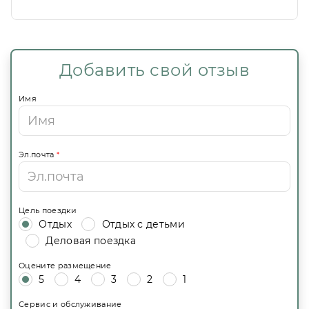
очень понравилось, несмотря на номера и
отсутствие фанов в них, номера чистые и
уютные, только небольшие. Хочется
вернуться сюда ещн
Добавить свой отзыв
Имя
Эл.почта
*
Цель поездки
Отдых
Отдых с детьми
Деловая поездка
Оцените размещение
5
4
3
2
1
Сервис и обслуживание