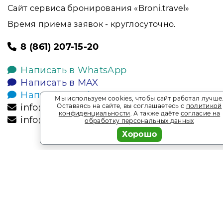
Сайт сервиса бронирования «Broni.travel»
Время приема заявок - круглосуточно.
8 (861) 207-15-20
Написать в WhatsApp
Написать в MAX
Написать в Telegram
Мы используем cookies, чтобы сайт работал лучше
info@broni.travel
Оставаясь на сайте, вы соглашаетесь с
политикой
конфиденциальности
. А также даёте
согласие на
info@sochisputnik.ru
обработку персональных данных
Хорошо
2026
Broni.travel
* Обращаем ваше внимание на то, что данный интернет-сай
офертой, определяемой положениями Статьи 437 Гражданск
является информационным сайтом сервиса бронирования Bro
спецпредложения. Выгодное бронирование. Индивидуальны