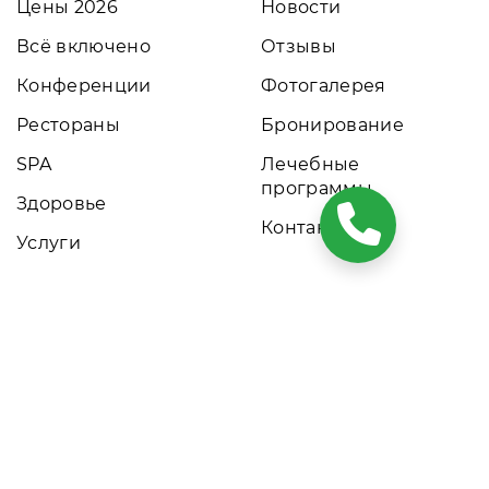
Цены 2026
Новости
Всё включено
Отзывы
Конференции
Фотогалерея
Рестораны
Бронирование
SPA
Лечебные
программы
Здоровье
Контакты
Услуги
ких условиях результаты расчетов не являются публичной
том обращайтесь к нашим менеджерам. Данный ресурс
ны, прайс-листы и наличие мест. Акции и
ещения.