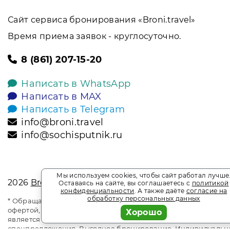
Сайт сервиса бронирования «Broni.travel»
Время приема заявок - круглосуточно.
8 (861) 207-15-20
Написать в WhatsApp
Написать в MAX
Написать в Telegram
info@broni.travel
info@sochisputnik.ru
Мы используем cookies, чтобы сайт работал лучше
2026
Broni.travel
Оставаясь на сайте, вы соглашаетесь с
политикой
конфиденциальности
. А также даёте
согласие на
обработку персональных данных
* Обращаем ваше внимание на то, что данный интернет-сай
офертой, определяемой положениями Статьи 437 Гражданск
Хорошо
является информационным сайтом сервиса бронирования Bro
спецпредложения. Выгодное бронирование. Индивидуальны