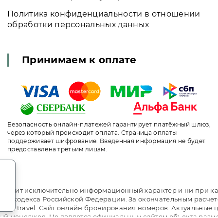
Политика конфиденциальности в отношении
обработки персональных данных
Принимаем к оплате
Безопасность онлайн-платежей гарантирует платёжный шлюз,
через который происходит оплата. Страница оплаты
поддерживает шифрование. Введенная информация не будет
предоставлена третьим лицам.
.
т носит исключительно информационный характер и ни при ка
ого кодекса Российской Федерации. За окончательным расче
ni.travel. Сайт онлайн бронирования номеров. Актуальные це
й менеджер. Не является официальным сайтом объекта разм