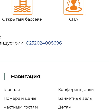
Открытый бассейн
СПА
ю
индустрии:
С232024005696
Навигация
Главная
Конференц-залы
Номера и цены
Банкетные залы
Частным гостям
Детям