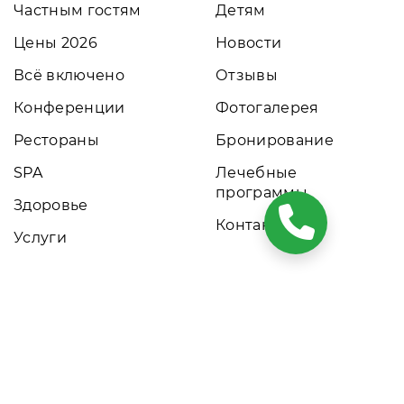
Частным гостям
Детям
Цены 2026
Новости
Всё включено
Отзывы
Конференции
Фотогалерея
Рестораны
Бронирование
SPA
Лечебные
программы
Здоровье
Контакты
Услуги
ких условиях результаты расчетов не являются публичной
том обращайтесь к нашим менеджерам. Данный ресурс
ны, прайс-листы и наличие мест. Акции и