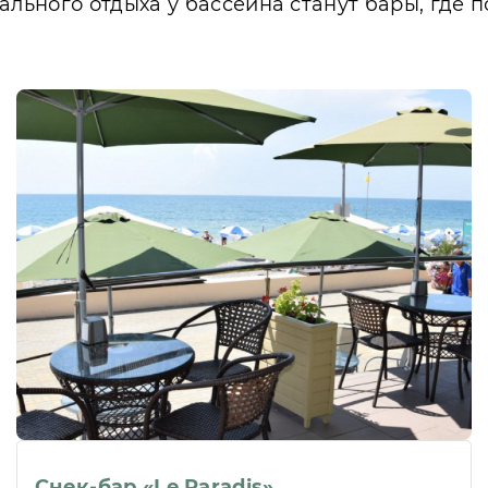
ьного отдыха у бассейна станут бары, где п
Снек-бар «Le Paradis»