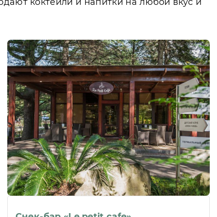
одают коктейли и напитки на любой вкус и
Снек-бар «Le petit cafe»