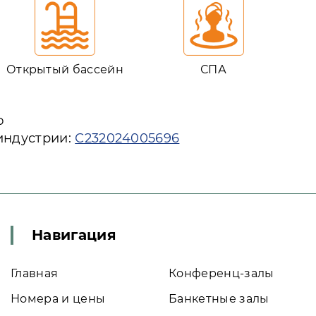
Открытый бассейн
СПА
ю
индустрии:
С232024005696
Навигация
Главная
Конференц-залы
Номера и цены
Банкетные залы