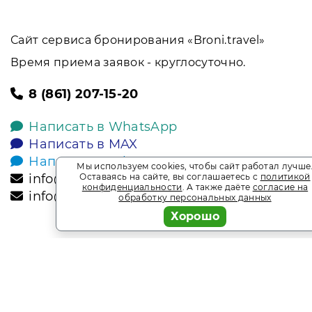
Сайт сервиса бронирования «Broni.travel»
Время приема заявок - круглосуточно.
8 (861) 207-15-20
Написать в WhatsApp
Написать в MAX
Написать в Telegram
Мы используем cookies, чтобы сайт работал лучше
info@broni.travel
Оставаясь на сайте, вы соглашаетесь с
политикой
конфиденциальности
. А также даёте
согласие на
info@sochisputnik.ru
обработку персональных данных
Хорошо
2026
Broni.travel
* Обращаем ваше внимание на то, что данный интернет-сай
офертой, определяемой положениями Статьи 437 Гражданск
является информационным сайтом сервиса бронирования Bro