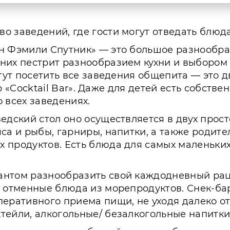
о заведений, где гости могут отведать блюд
н Фэмили Спутник» — это большое разнообраз
них пестрит разнообразием кухни и выбором 
гут посетить все заведения общепита — это дв
бар «Cocktail Bar». Даже для детей есть собст
 всех заведениях.
едский стол оно осуществляется в двух просто
са и рыбы, гарниры, напитки, а также родите
 продуктов. Есть блюда для самых маленьких
нтом разнообразить свой каждодневный рацио
отменные блюда из морепродуктов. Снек-бары 
перативного приема пищи, не уходя далеко о
тейли, алкогольные/ безалкогольные напитки